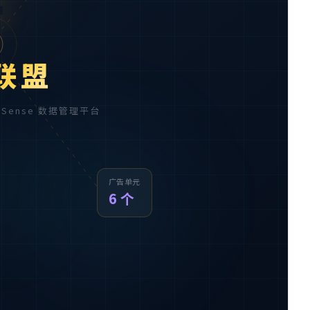

联盟
AdSense 数据管理平台
广告单元
6 个