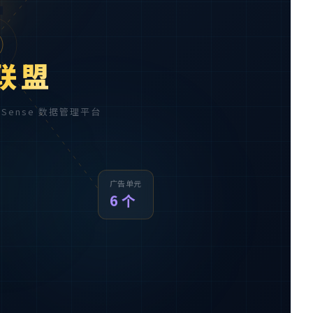

联盟
AdSense 数据管理平台
广告单元
6 个