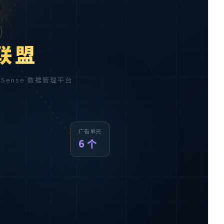

联盟
AdSense 数据管理平台
广告单元
6 个