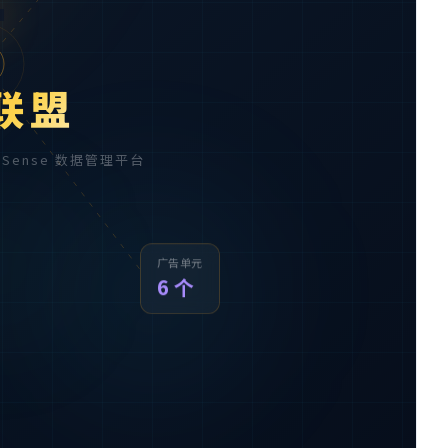

联盟
AdSense 数据管理平台
广告单元
6 个