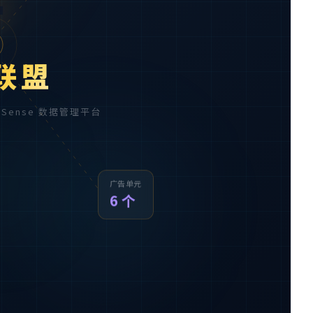

联盟
AdSense 数据管理平台
广告单元
6 个