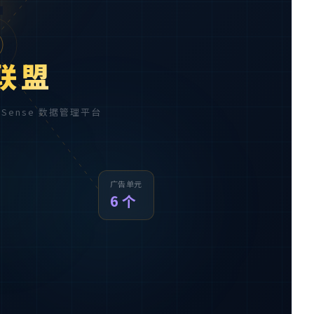

联盟
AdSense 数据管理平台
广告单元
6 个